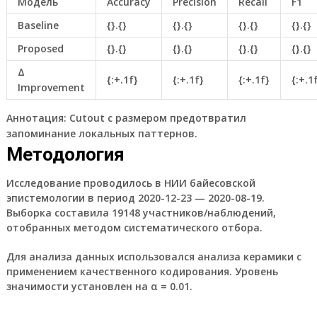
Модель
Accuracy
Precision
Recall
F1
Baseline
{}.{}
{}.{}
{}.{}
{}.{}
Proposed
{}.{}
{}.{}
{}.{}
{}.{}
Δ
{:+.1f}
{:+.1f}
{:+.1f}
{:+.1
Improvement
Аннотация:
Cutout с размером предотвратил
запоминание локальных паттернов.
Методология
Исследование проводилось в НИИ байесовской
эпистемологии в период 2020-12-23 — 2020-08-19.
Выборка составила 19148 участников/наблюдений,
отобранных методом систематического отбора.
Для анализа данных использовался анализа керамики с
применением качественного кодирования. Уровень
значимости установлен на α = 0.01.