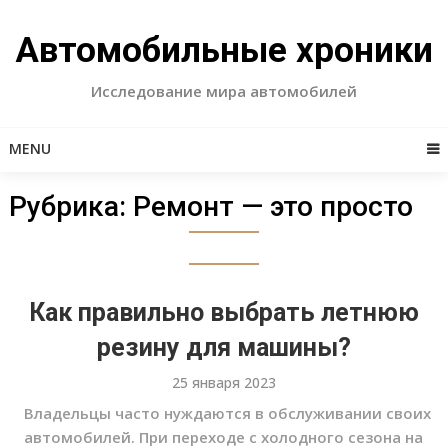
Skip
to
Автомобильные хроники
content
Исследование мира автомобилей
MENU
Рубрика:
Ремонт — это просто
Как правильно выбрать летнюю
резину для машины?
25 января 2023
Владельцы часто нуждаются в обслуживании своих
автомобилей. При переходе с холодного сезона на