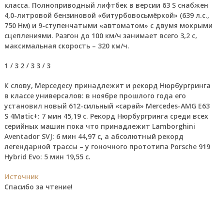
класса. Полноприводный лифтбек в версии 63 S снабжен
4,0-литровой бензиновой «битурбовосьмёркой» (639 л.с.,
750 Нм) и 9-ступенчатыми «автоматом» с двумя мокрыми
сцеплениями. Разгон до 100 км/ч занимает всего 3,2 с,
максимальная скорость – 320 км/ч.
1
/ 3
2
/ 3
3
/ 3
К слову, Мерседесу принадлежит и рекорд Нюрбургринга
в классе универсалов: в ноябре прошлого года его
установил новый 612-сильный «сарай» Mercedes-AMG E63
S 4Matic+:
7 мин 45,19 с
. Рекорд Нюрбургринга среди всех
серийных машин пока что принадлежит Lamborghini
Aventador SVJ:
6 мин 44,97 с
, а абсолютный рекорд
легендарной трассы – у гоночного прототипа Porsche 919
Hybrid Evo:
5 мин 19,55 с
.
Источник
Спасибо за чтение!