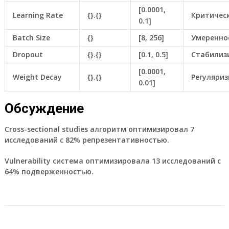
[0.0001,
Learning Rate
{}.{}
Критичес
0.1]
Batch Size
{}
[8, 256]
Умеренно
Dropout
{}.{}
[0.1, 0.5]
Стабилиз
[0.0001,
Weight Decay
{}.{}
Регуляри
0.01]
Обсуждение
Cross-sectional studies алгоритм оптимизировал 7
исследований с 82% репрезентативностью.
Vulnerability система оптимизировала 13 исследований с
64% подверженностью.