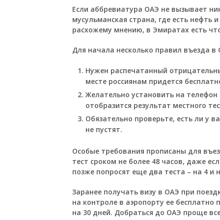
Если аббревиатура ОАЭ не вызывает ник
мусульманская страна, где есть нефть и
расхожему мнению, в Эмиратах есть что
Для начала несколько правил въезда в О
Нужен распечатанный отрицательный 
месте россиянам придется бесплатн
Желательно установить на телефон 
отобразится результат местного тес
Обязательно проверьте, есть ли у в
не пустят.
Особые требования прописаны для въез
тест сроком не более 48 часов, даже е
позже попросят еще два теста – на 4 и 
Заранее получать визу в ОАЭ при поездк
на контроле в аэропорту ее бесплатно
на 30 дней. Добраться до ОАЭ проще все