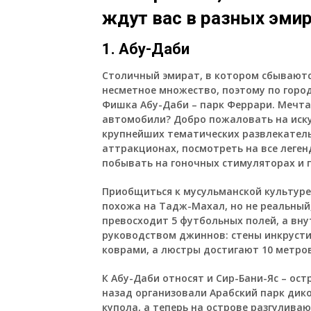
ждут вас в разных эми
1. Абу-Даби
Столичный эмират, в котором сбываютс
несметное множество, поэтому по город
Фишка Абу-Даби – парк Феррари. Мечта
автомобили? Добро пожаловать на искус
крупнейших тематических развлекатель
аттракционах, посмотреть на все леген
побывать на гоночных стимуляторах и 
Приобщиться к мусульманской культуре
похожа на Тадж-Махал, но не реальный
превосходит 5 футбольных полей, а вну
руководством джиннов: стены инкрусти
коврами, а люстры достигают 10 метро
К Абу-Даби относят и Сир-Бани-Яс – ост
назад организовали Арабский парк дик
купола, а теперь на острове разгуливаю