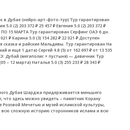
к в Дубае (нейро-арт-фото-тур) Тур гарантирован
ия 5.0
(2)
203 372 ₽
25 457 ₽
Евгения 5.0
(2)
203 372 ₽
0 ПО 15 МАРТА Тур гарантирован Серфинг ОАЭ
6 дн.
 021 ₽
Карина 5.0
(3)
154 282 ₽
22 021 ₽
Доступен
я сказка и райские Мальдивы. Тур гарантирован На
 май и ещё 1 дата)
Сергей 4.8
(5)
от 162 697 ₽
от 13 535
Э: Дубай (мегаполис + пустыня) — девичник Тур
(05 – 12 марта)
Наталья 5.0
(3)
255 233 ₽
28 343 ₽
зного Дубая Шарджа придерживается меньшего
е, что здесь можно увидеть – памятник Корану
е Розовой Мечетью и музей исламской культуры,
ь всю сложную историю сторонников ислама и всю