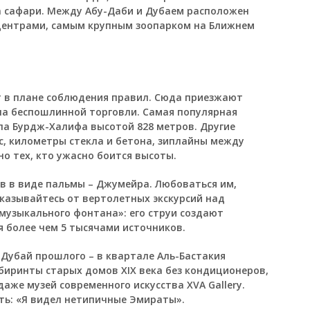
а сафари. Между Абу-Даби и Дубаем расположен
 центрами, самым крупным зоопарком на Ближнем
 в плане соблюдения правил. Сюда приезжают
на беспошлинной торговли. Самая популярная
ла Бурдж-Халифа высотой 828 метров. Другие
с, километры стекла и бетона, зиплайны между
о тех, кто ужасно боится высоты.
в в виде пальмы – Джумейра. Любоваться им,
тказывайтесь от вертолетных экскурсий над
музыкального фонтана»: его струи создают
 более чем 5 тысячами источников.
 Дубай прошлого – в квартале Аль-Бастакия
биринты старых домов XIX века без кондиционеров,
аже музей современного искусства XVA Gallery.
ать: «Я видел нетипичные Эмираты».