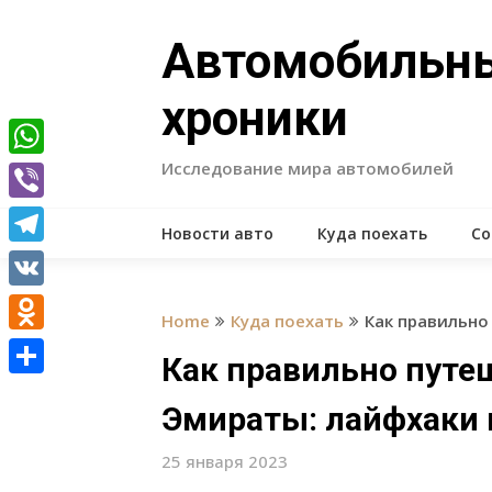
Skip
to
Автомобильн
content
хроники
Исследование мира автомобилей
WhatsApp
Viber
Новости авто
Куда поехать
Со
Telegram
VK
Home
Куда поехать
Как правильно
Odnoklassniki
Как правильно путе
Отправить
Эмираты: лайфхаки 
25 января 2023