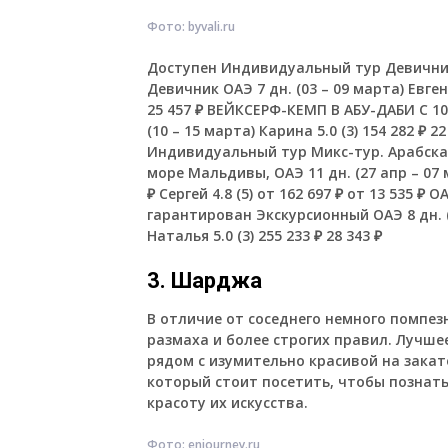
Фото: byvali.ru
Доступен Индивидуальный тур
Девични
Девичник ОАЭ
7 дн.
(03 – 09 марта)
Евген
25 457 ₽
ВЕЙКСЕРФ-КЕМП В АБУ-ДАБИ С 1
(10 – 15 марта)
Карина 5.0
(3)
154 282 ₽
22
Индивидуальный тур
Микс-тур. Арабска
море Мальдивы, ОАЭ
11 дн.
(27 апр – 07
₽
Сергей 4.8
(5)
от 162 697 ₽
от 13 535 ₽
ОА
гарантирован Экскурсионный ОАЭ
8 дн.
Наталья 5.0
(3)
255 233 ₽
28 343 ₽
3. Шарджа
В отличие от соседнего немного помпе
размаха и более строгих правил. Лучше
рядом с изумительно красивой на закат
который стоит посетить, чтобы познат
красоту их искусства.
Фото: enjourney.ru