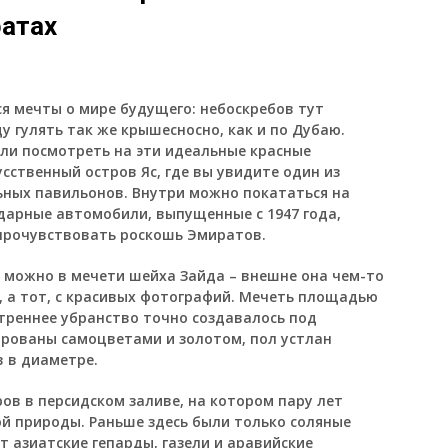
ратах
я мечты о мире будущего: небоскребов тут
у гулять так же крышесносно, как и по Дубаю.
ли посмотреть на эти идеальные красные
ственный остров Яс, где вы увидите один из
ных павильонов. Внутри можно покататься на
дарные автомобили, выпущенные с 1947 года,
прочувствовать роскошь Эмиратов.
 можно в мечети шейха Зайда – внешне она чем-то
, а тот, с красивых фотографий. Мечеть площадью
треннее убранство точно создавалось под
рованы самоцветами и золотом, пол устлан
в в диаметре.
ров в персидском заливе, на котором пару лет
ой природы. Раньше здесь были только соляные
т азиатские гепарды, газели и аравийские