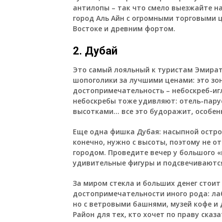
антилопы – так что смело выезжайте н
город Аль Айн с огромными торговыми
Востоке и древним фортом.
2. Дубай
Это самый лояльный к туристам Эмират
шопоголики за лучшими ценами: это зо
достопримечательность – небоскреб-иг
небоскребы тоже удивляют: отель-пару
высотками… все это будоражит, особенн
Еще одна фишка Дубая: насыпной остро
конечно, нужно с высоты, поэтому не о
городом. Проведите вечер у большого «
удивительные фигуры и подсвечиваются
За миром стекла и больших денег стоит
достопримечательности иного рода: ла
но с ветровыми башнями, музей кофе и д
Район для тех, кто хочет по праву сказ