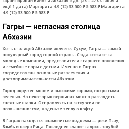
гарантирован Винный Абхазия
5 дн.
(23 – 27 октября и
ещё 1 дата)
Маргарита 4.9
(12)
33 500 ₽
5 583 ₽
Маргарита
4.9
(12)
33 500 ₽
5 583 ₽
Гагры — негласная столица
Абхазии
Хоть столицей Абхазии является Сухум, Гагры — самый
популярный город горной страны. Сюда стекаются
молодые компании, представители старшего поколения
и семейные пары с детьми. Именно в Гаграх
сосредоточены основные развлечения и
достопримечательности Абхазии.
Город окружен морем и высокими горами, покрытыми
зеленью. На некоторых вершинах можно разглядеть
снежные шапки. Отправляясь на экскурсии по
возвышенностям, наденьте теплую кофту.
В Гаграх находятся знаменитые водоемы — реки Псоу,
Бзыбь и озеро Рица. Последнее славится ярко-голубой