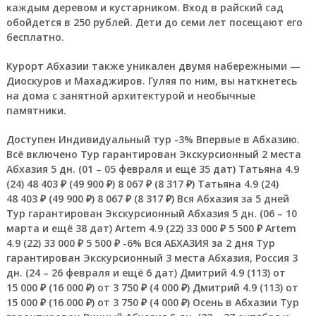
каждым деревом и кустарником. Вход в райский сад
обойдется в 250 рублей. Дети до семи лет посещают его
бесплатно.
Курорт Абхазии также уникален двумя набережными —
Диоскуров и Махаджиров. Гуляя по ним, вы наткнетесь
на дома с занятной архитектурой и необычные
памятники.
Доступен Индивидуальный тур
-3%
Впервые в Абхазию.
Всё включено Тур гарантирован Экскурсионный 2 места
Абхазия
5 дн.
(01 – 05 февраля и ещё 35 дат)
Татьяна 4.9
(24)
48 403 ₽
(49 900 ₽)
8 067 ₽
(8 317 ₽)
Татьяна 4.9
(24)
48 403 ₽
(49 900 ₽)
8 067 ₽
(8 317 ₽)
Вся Абхазия за 5 дней
Тур гарантирован Экскурсионный Абхазия
5 дн.
(06 – 10
марта и ещё 38 дат)
Artem 4.9
(22)
33 000 ₽
5 500 ₽
Artem
4.9
(22)
33 000 ₽
5 500 ₽
-6%
Вся АБХАЗИЯ за 2 дня Тур
гарантирован Экскурсионный 3 места Абхазия, Россия
3
дн.
(24 – 26 февраля и ещё 6 дат)
Дмитрий 4.9
(113)
от
15 000 ₽
(16 000 ₽)
от 3 750 ₽
(4 000 ₽)
Дмитрий 4.9
(113)
от
15 000 ₽
(16 000 ₽)
от 3 750 ₽
(4 000 ₽)
Осень в Абхазии Тур