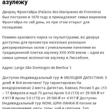
азулежу
Дворец Фронтейра (Palácio dos Marqueses de Fronteira)
был построен в 1670 году и принадлежит семье маркизов
Фронтейра по сей день, но при этом открыт для
посещения.
Помимо красивого парка со скульптурами, во дворце
доступны для просмотра несколько роскошно
декорированных залов с уникальными панелями из
традиционной плитки азулежу XVII-XVIII веков – одни из
самых ценных экспонатов азулежу в Лиссабоне.
Адрес:
Largo São Domingos de Benfica 1.
Доступен Индивидуальный тур
★ МЕЛОДИЯ ДАГЕСТАНА: 5
дней ★ Всё включено! Тур гарантирован На
внедорожниках 2 места Дагестан, Кавказ, Россия
5 дн.
(13
– 17 февраля и ещё 73 даты)
Арсен 5.0
(172)
от 29 500 ₽
от
4 917 ₽
Арсен 5.0
(172)
от 29 500 ₽
от 4 917 ₽
Доступен
Индивидуальный тур
WOW, ШРИ-ЛАНКА! В погоне за
приключениями: киты, горы, чай и святыни. Тур