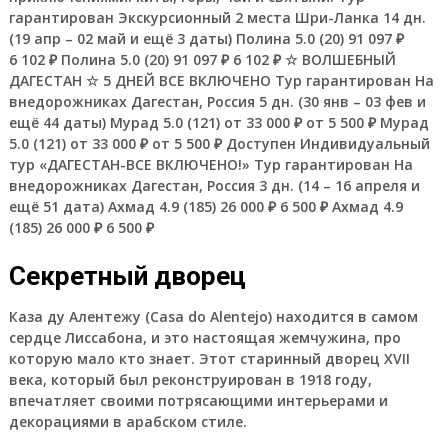
гарантирован Экскурсионный 2 места Шри-Ланка
14 дн.
(19 апр – 02 май и ещё 3 даты)
Полина 5.0
(20)
91 097 ₽
6 102 ₽
Полина 5.0
(20)
91 097 ₽
6 102 ₽
☆ ВОЛШЕБНЫЙ
ДАГЕСТАН ☆ 5 ДНЕЙ ВСЕ ВКЛЮЧЕНО Тур гарантирован На
внедорожниках Дагестан, Россия
5 дн.
(30 янв – 03 фев и
ещё 44 даты)
Мурад 5.0
(121)
от 33 000 ₽
от 5 500 ₽
Мурад
5.0
(121)
от 33 000 ₽
от 5 500 ₽
Доступен Индивидуальный
тур
«ДАГЕСТАН-ВСЕ ВКЛЮЧЕНО!» Тур гарантирован На
внедорожниках Дагестан, Россия
3 дн.
(14 – 16 апреля и
ещё 51 дата)
Ахмад 4.9
(185)
26 000 ₽
6 500 ₽
Ахмад 4.9
(185)
26 000 ₽
6 500 ₽
Секретный дворец
Каза ду Алентежу (Casa do Alentejo) находится в самом
сердце Лиссабона, и это настоящая жемчужина, про
которую мало кто знает. Этот старинный дворец XVII
века, который был реконструирован в 1918 году,
впечатляет своими потрясающими интерьерами и
декорациями в арабском стиле.