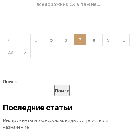
вседорожник CX-9 там не...
Пагинация
7
1
…
5
6
8
9
…
записей
23
Поиск
Поиск
Последние статьи
Инструменты и аксессуары: виды, устройство и
назначение