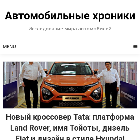
Skip
to
Автомобильные хроники
content
Исследование мира автомобилей
MENU
Новый кроссовер Tata: платформа
Land Rover, имя Тойоты, дизель
Fiat и дизайн в стиле Hyundai